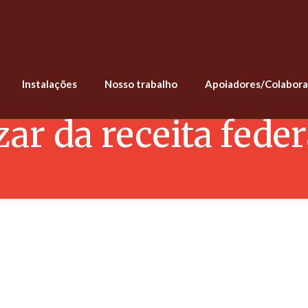
Instalações
Nosso trabalho
Apoiadores/Colabor
zar da receita feder