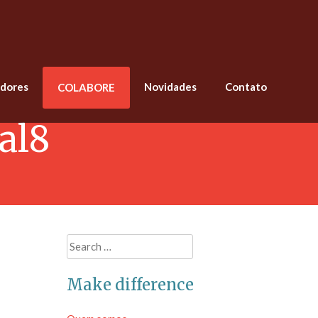
adores
Novidades
Contato
COLABORE
al8
Search
for:
Make difference