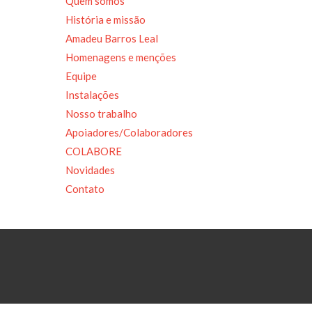
Quem somos
História e missão
Amadeu Barros Leal
Homenagens e menções
Equipe
Instalações
Nosso trabalho
Apoiadores/Colaboradores
COLABORE
Novidades
Contato