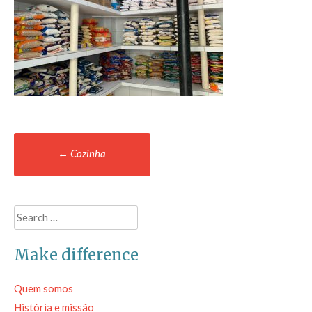
Post
←
Cozinha
navigation
Search
for:
Make difference
Quem somos
História e missão