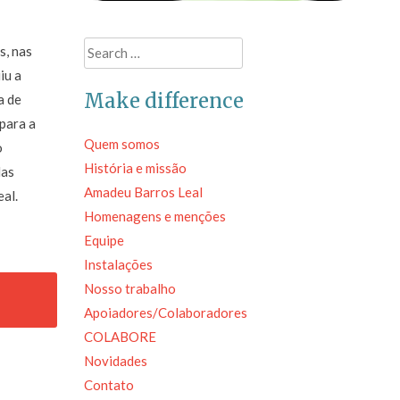
Search
s, nas
for:
iu a
Make difference
a de
para a
Quem somos
o
História e missão
das
Amadeu Barros Leal
al.
Homenagens e menções
Equipe
Instalações
Nosso trabalho
Apoiadores/Colaboradores
COLABORE
Novidades
Contato