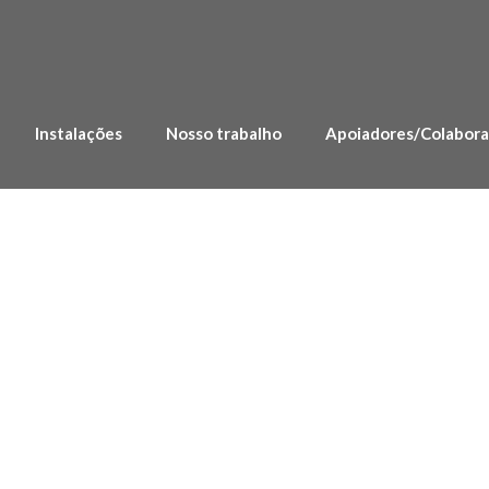
Instalações
Nosso trabalho
Apoiadores/Colabor
undação Beto Studa